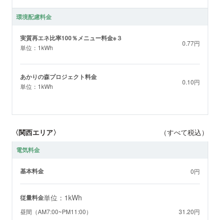
環境配慮料金
実質再エネ比率100％メニュー料金※３
0.77円
単位：1kWh
あかりの森プロジェクト料金
0.10円
単位：1kWh
〈関西エリア〉
（すべて税込）
電気料金
基本料金
0円
単位：1kWh
従量料金
昼間（AM7:00~PM11:00）
31.20円