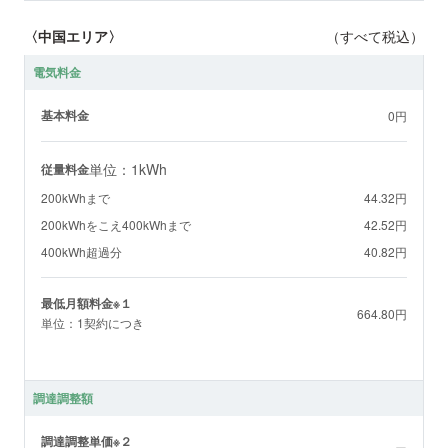
〈中国エリア〉
（すべて税込）
電気料金
基本料金
0円
単位：1kWh
従量料金
200kWhまで
44.32円
200kWhをこえ400kWhまで
42.52円
400kWh超過分
40.82円
最低月額料金※１
664.80円
単位：1契約につき
調達調整額
調達調整単価※２