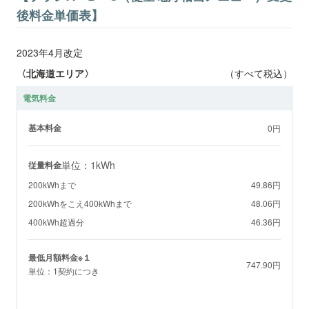
後料金単価表】
2023年4月改定
〈北海道エリア〉
（すべて税込）
電気料金
基本料金
0円
単位：1kWh
従量料金
200kWhまで
49.86円
200kWhをこえ400kWhまで
48.06円
400kWh超過分
46.36円
最低月額料金※１
747.90円
単位：1契約につき