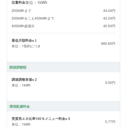
単位：1kWh
従量料金
200kWhまで
44.04円
200kWhをこえ400kWhまで
42.24円
400kWh超過分
40.54円
最低月額料金※１
660.60円
単位：1契約につき
調達調整額
調達調整単価※２
0.00円
単位：1kWh
環境配慮料金
実質再エネ比率100％メニュー料金※３
0.77円
単位：1kWh