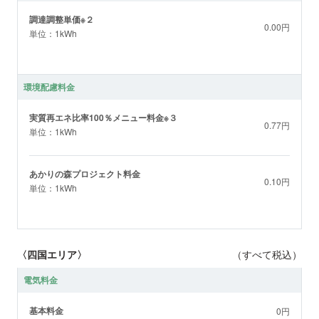
調達調整単価※２
0.00円
単位：1kWh
環境配慮料金
実質再エネ比率100％メニュー料金※３
0.77円
単位：1kWh
あかりの森プロジェクト料金
0.10円
単位：1kWh
〈四国エリア〉
（すべて税込）
電気料金
基本料金
0円