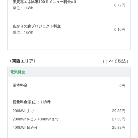
実質再エネ比率100％メニュー料金※３
0.77円
単位：1kWh
あかりの森プロジェクト料金
0.10円
単位：1kWh
〈関西エリア〉
（すべて税込）
電気料金
基本料金
0円
単位：1kWh
従量料金
200kWhまで
29.33円
200kWhをこえ400kWhまで
27.53円
400kWh超過分
25.83円