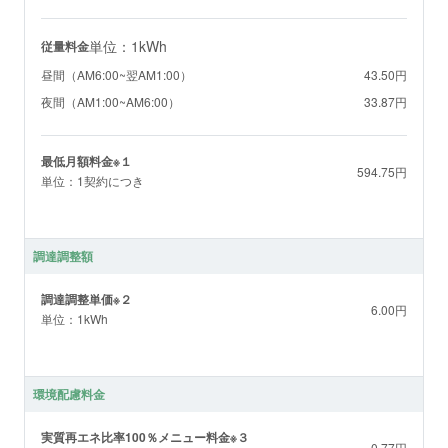
単位：1kWh
従量料金
昼間（AM6:00~翌AM1:00）
43.50円
夜間（AM1:00~AM6:00）
33.87円
最低月額料金※１
594.75円
単位：1契約につき
調達調整額
調達調整単価※２
6.00円
単位：1kWh
環境配慮料金
実質再エネ比率100％メニュー料金※３
0.77円