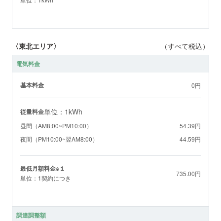
〈東北エリア〉
（すべて税込）
電気料金
基本料金
0円
単位：1kWh
従量料金
昼間（AM8:00~PM10:00）
54.39円
夜間（PM10:00~翌AM8:00）
44.59円
最低月額料金※１
735.00円
単位：1契約につき
調達調整額