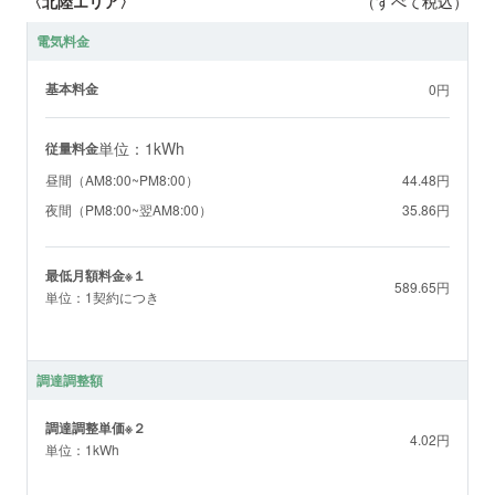
〈北陸エリア〉
（すべて税込）
電気料金
基本料金
0円
単位：1kWh
従量料金
昼間（AM8:00~PM8:00）
44.48円
夜間（PM8:00~翌AM8:00）
35.86円
最低月額料金※１
589.65円
単位：1契約につき
調達調整額
調達調整単価※２
4.02円
単位：1kWh