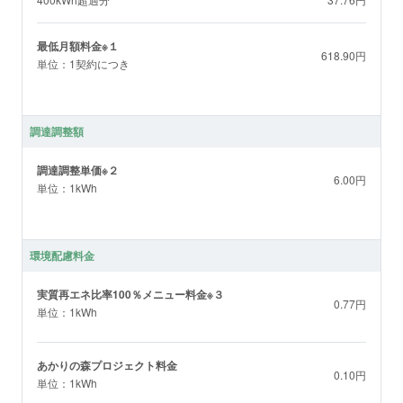
最低月額料金※１
618.90円
単位：1契約につき
調達調整額
調達調整単価※２
6.00円
単位：1kWh
環境配慮料金
実質再エネ比率100％メニュー料金※３
0.77円
単位：1kWh
あかりの森プロジェクト料金
0.10円
単位：1kWh