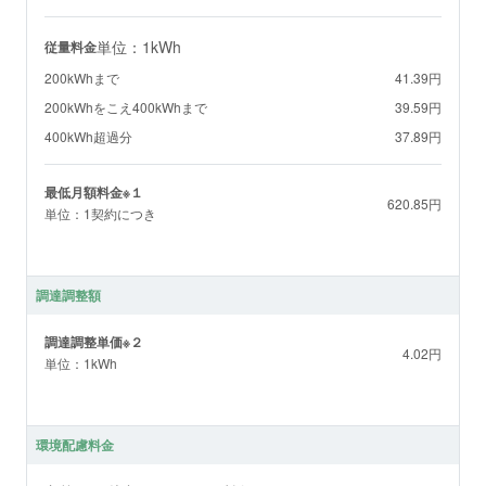
単位：1kWh
従量料金
200kWhまで
41.39円
200kWhをこえ400kWhまで
39.59円
400kWh超過分
37.89円
最低月額料金※１
620.85円
単位：1契約につき
調達調整額
調達調整単価※２
4.02円
単位：1kWh
環境配慮料金