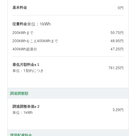
基本料金
0円
単位：1kWh
従量料金
200kWhまで
50.75円
200kWhをこえ400kWhまで
48.95円
400kWh超過分
47.25円
最低月額料金※１
761.25円
単位：1契約につき
調達調整額
調達調整単価※２
3.29円
単位：1kWh
環境配慮料金