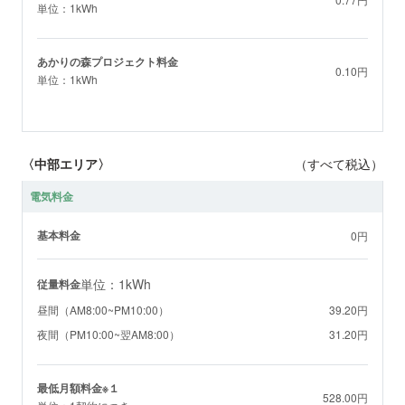
単位：1kWh
あかりの森プロジェクト料金
0.10円
単位：1kWh
〈中部エリア〉
（すべて税込）
電気料金
基本料金
0円
単位：1kWh
従量料金
昼間（AM8:00~PM10:00）
39.20円
夜間（PM10:00~翌AM8:00）
31.20円
最低月額料金※１
528.00円