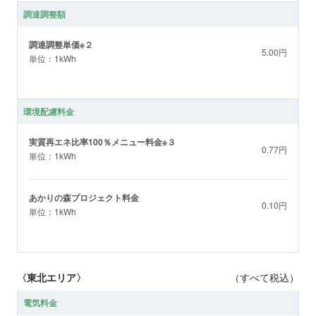
調達調整額
調達調整単価※２
5.00円
単位：1kWh
環境配慮料金
実質再エネ比率100％メニュー料金※３
0.77円
単位：1kWh
あかりの森プロジェクト料金
0.10円
単位：1kWh
〈東北エリア〉
（すべて税込）
電気料金