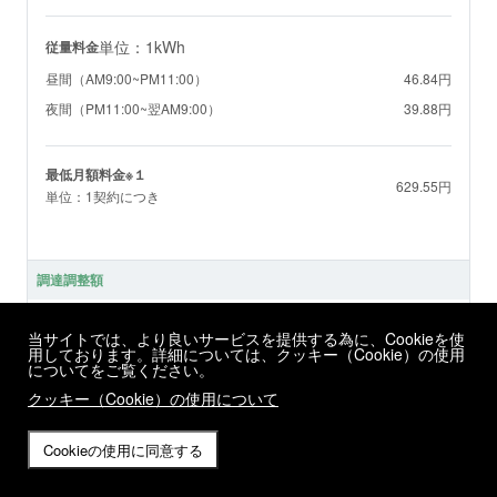
単位：1kWh
従量料金
昼間（AM9:00~PM11:00）
46.84円
夜間（PM11:00~翌AM9:00）
39.88円
最低月額料金※１
629.55円
単位：1契約につき
調達調整額
調達調整単価※２
当サイトでは、より良いサービスを提供する為に、Cookieを使
0.00円
単位：1kWh
用しております。詳細については、クッキー（Cookie）の使用
についてをご覧ください。
クッキー（Cookie）の使用について
環境配慮料金
Cookieの使用に同意する
実質再エネ比率100％メニュー料金※３
0.77円