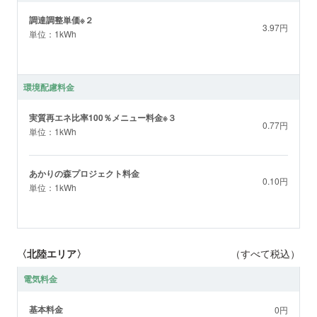
調達調整単価※２
3.97円
単位：1kWh
環境配慮料金
実質再エネ比率100％メニュー料金※３
0.77円
単位：1kWh
あかりの森プロジェクト料金
0.10円
単位：1kWh
〈北陸エリア〉
（すべて税込）
電気料金
基本料金
0円