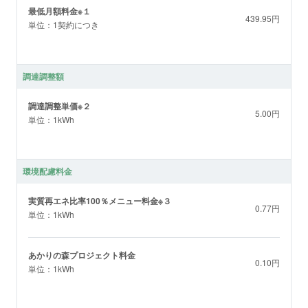
最低月額料金※１
439.95円
単位：1契約につき
調達調整額
調達調整単価※２
5.00円
単位：1kWh
環境配慮料金
実質再エネ比率100％メニュー料金※３
0.77円
単位：1kWh
あかりの森プロジェクト料金
0.10円
単位：1kWh