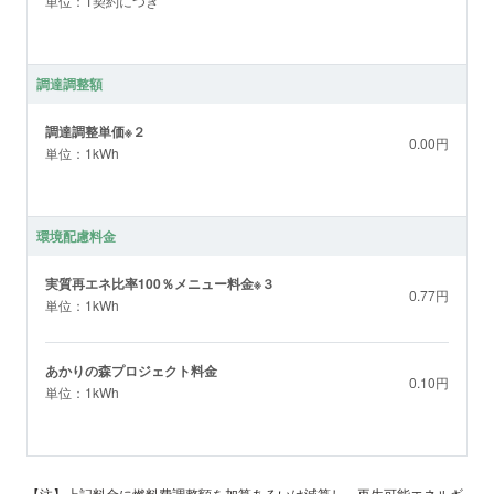
単位：1契約につき
調達調整額
調達調整単価※２
0.00円
単位：1kWh
環境配慮料金
実質再エネ比率100％メニュー料金※３
0.77円
単位：1kWh
あかりの森プロジェクト料金
0.10円
単位：1kWh
【注】上記料金に燃料費調整額を加算あるいは減算し、再生可能エネルギ