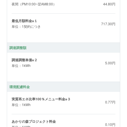
夜間（PM10:00~翌AM8:00）
44.80円
最低月額料金※１
717.30円
単位：1契約につき
調達調整額
調達調整単価※２
5.00円
単位：1kWh
環境配慮料金
実質再エネ比率100％メニュー料金※３
0.77円
単位：1kWh
あかりの森プロジェクト料金
0.10円
単位：1kWh