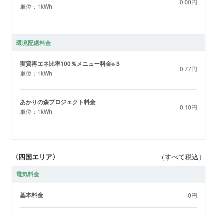
0.00円
単位：1kWh
環境配慮料金
実質再エネ比率100％メニュー料金※３
0.77円
単位：1kWh
あかりの森プロジェクト料金
0.10円
単位：1kWh
〈四国エリア〉
（すべて税込）
電気料金
基本料金
0円