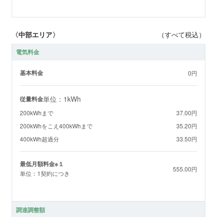
〈中部エリア〉
（すべて税込）
電気料金
基本料金
0円
単位：1kWh
従量料金
200kWhまで
37.00円
200kWhをこえ400kWhまで
35.20円
400kWh超過分
33.50円
最低月額料金※１
555.00円
単位：1契約につき
調達調整額