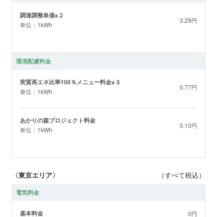
調達調整単価※２
3.29円
単位：1kWh
環境配慮料金
実質再エネ比率100％メニュー料金※３
0.77円
単位：1kWh
あかりの森プロジェクト料金
0.10円
単位：1kWh
〈東京エリア〉
（すべて税込）
電気料金
基本料金
0円