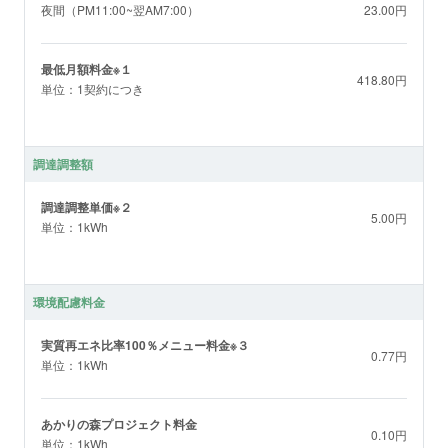
夜間（PM11:00~翌AM7:00）
23.00円
最低月額料金※１
418.80円
単位：1契約につき
調達調整額
調達調整単価※２
5.00円
単位：1kWh
環境配慮料金
実質再エネ比率100％メニュー料金※３
0.77円
単位：1kWh
あかりの森プロジェクト料金
0.10円
単位：1kWh