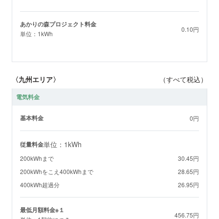
あかりの森プロジェクト料金
0.10円
単位：1kWh
〈九州エリア〉
（すべて税込）
電気料金
基本料金
0円
単位：1kWh
従量料金
200kWhまで
30.45円
200kWhをこえ400kWhまで
28.65円
400kWh超過分
26.95円
最低月額料金※１
456.75円