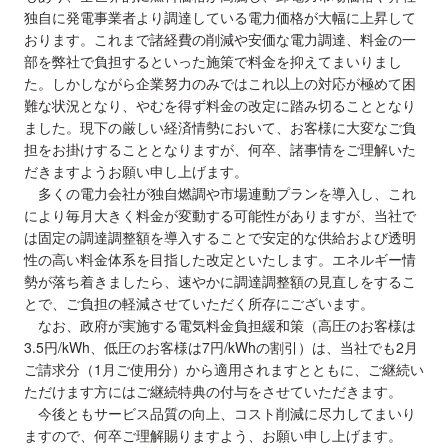
独自に発電事業者より調達している電力価格が大幅に上昇して
おります。これまで諸経費の削減や安価な電力調達、料金の一
部を弊社で負担するといった施策で料金を抑えてまいりまし
た。しかしながら企業努力のみではこれ以上の対応が極めて困
難な状況となり、やむを得ず料金の改定に踏み切ることとなり
ました。現下の厳しい経済情勢において、お客様に大変なご負
担をお掛けすることとなりますが、何卒、諸事情をご理解いた
だきますようお願い申し上げます。
多くの電力会社が独自燃調や市場連動プランを導入し、これ
により毎月大きく料金が変動する可能性がありますが、当社で
は固定の調達調整額を導入することで安定的な供給および透明
性の高い料金体系を目指した改定といたします。エネルギー情
勢が落ち着きましたら、速やかに調達調整額の見直しをするこ
とで、ご負担の軽減させていただく所存にございます。
なお、政府が実施する電気料金負担緩和策（高圧のお客様は
3.5円/kWh、低圧のお客様は7円/kWhの割引）は、当社でも2月
ご請求分（1月ご使用分）から適用されますとともに、ご継続い
ただけます方にはご継続特典の付与をさせていただきます。
今後ともサービス品質の向上、コスト削減に尽力してまいり
ますので、何卒ご理解賜りますよう、お願い申し上げます。