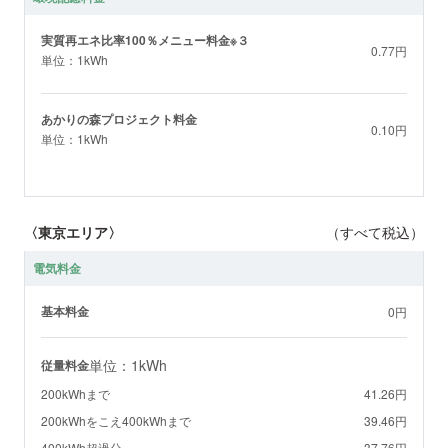
実質再エネ比率100％メニュー料金※３
0.77円
単位：1kWh
あかりの森プロジェクト料金
0.10円
単位：1kWh
〈東京エリア〉
（すべて税込）
電気料金
基本料金
0円
単位：1kWh
従量料金
200kWhまで
41.26円
200kWhをこえ400kWhまで
39.46円
400kWh超過分
37.76円