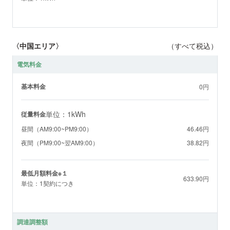
〈中国エリア〉
（すべて税込）
電気料金
基本料金
0円
単位：1kWh
従量料金
昼間（AM9:00~PM9:00）
46.46円
夜間（PM9:00~翌AM9:00）
38.82円
最低月額料金※１
633.90円
単位：1契約につき
調達調整額