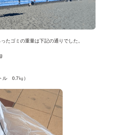
ろったゴミの重量は下記の通りでした。
g
ル 0.7㎏）