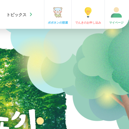
chevron_right
トピックス
ポポネンの
部屋
でんきの
お申し込み
マイ
ページ