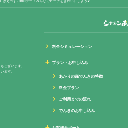
日）はえのすいecoデー！みんなでビーチをきれいにしよう♪
chevron_right
料金シミュレーション
add
プラン・お申し込み
ともございます。
ざいます。
chevron_right
あかりの森でんきの特徴
chevron_right
料⾦プラン
chevron_right
ご利用までの流れ
chevron_right
でんきのお申し込み
add
お客様サポート