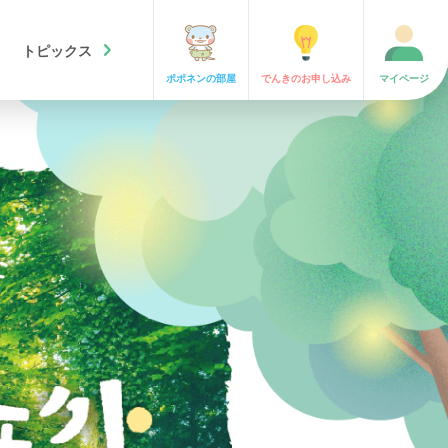
chevron_right
トピックス
ポポネンの
部屋
でんきの
お申し込み
マイ
ページ