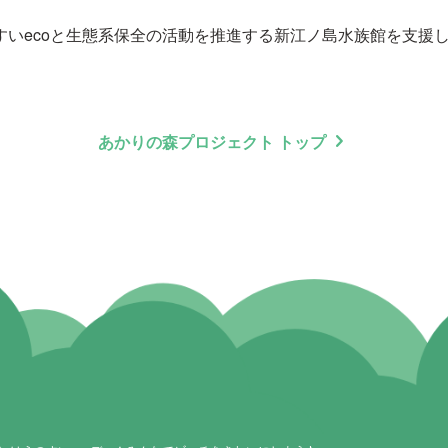
すいecoと生態系保全の活動を推進する新江ノ島水族館を支援
chevron_right
あかりの森プロジェクト トップ