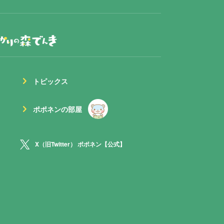
chevron_right
トピックス
chevron_right
ポポネンの部屋
X（旧Twitter） ポポネン【公式】