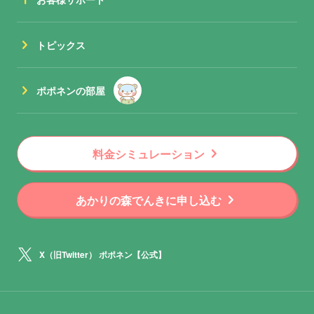
chevron_right
トピックス
chevron_right
ポポネンの部屋
chevron_right
料金シミュレーション
chevron_right
あかりの森でんきに申し込む
X（旧Twitter） ポポネン【公式】