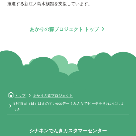
推進する新江ノ島水族館を支援しています。
chevron_right
あかりの森プロジェクト トップ
home
トップ
あかりの森プロジェクト
8月18日（日）はえのすいecoデー！みんなでビーチをきれいにしよ
う♪
シナネンでんきカスタマーセンター