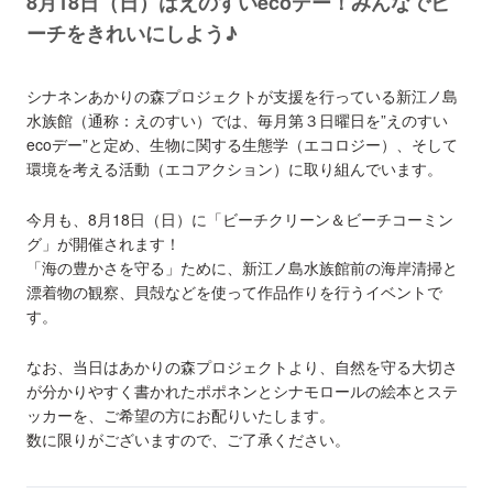
8月18日（日）はえのすいecoデー！みんなでビ
ーチをきれいにしよう♪
シナネンあかりの森プロジェクトが支援を行っている新江ノ島
水族館（通称：えのすい）では、毎月第３日曜日を”えのすい
ecoデー”と定め、生物に関する生態学（エコロジー）、そして
環境を考える活動（エコアクション）に取り組んでいます。
今月も、8月18日（日）に「ビーチクリーン＆ビーチコーミン
グ」が開催されます！
「海の豊かさを守る」ために、新江ノ島水族館前の海岸清掃と
漂着物の観察、貝殻などを使って作品作りを行うイベントで
す。
なお、当日はあかりの森プロジェクトより、自然を守る大切さ
が分かりやすく書かれたポポネンとシナモロールの絵本とステ
ッカーを、ご希望の方にお配りいたします。
数に限りがございますので、ご了承ください。