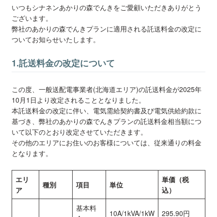
いつもシナネンあかりの森でんきをご愛顧いただきありがとう
ございます。
弊社のあかりの森でんきプランに適用される託送料金の改定に
ついてお知らせいたします。
1.託送料金の改定について
この度、一般送配電事業者(北海道エリア)の託送料金が2025年
10月1日より改定されることとなりました。
本託送料金の改定に伴い、電気需給契約書及び電気供給約款に
基づき、弊社のあかりの森でんきプランの託送料金相当額につ
いて以下のとおり改定させていただきます。
その他のエリアにお住いのお客様については、従来通りの料金
となります。
エリ
単価（税
種別
項目
単位
ア
込）
基本料
10A/1kVA/1kW
295.90円