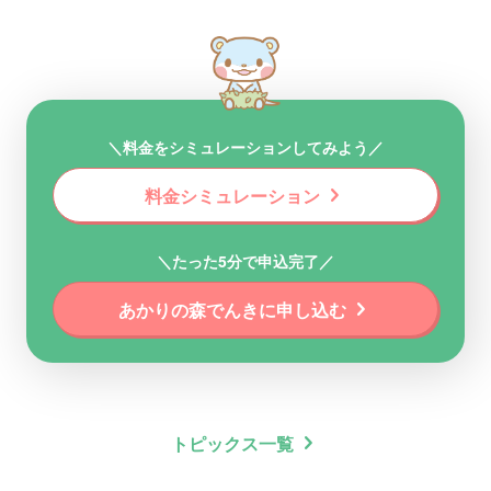
＼料金をシミュレーションしてみよう／
chevron_right
料金シミュレーション
＼たった5分で申込完了／
chevron_right
あかりの森でんきに申し込む
chevron_right
トピックス一覧