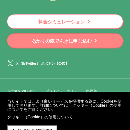
chevron_right
料金シミュレーション
chevron_right
あかりの森でんきに申し込む
X（旧Twitter） ポポネン【公式】
シナネン WEBサイト
プライバシーポリシー
約款 等
当サイトでは、より良いサービスを提供する為に、Cookieを使
用しております。詳細については、クッキー（Cookie）の使用
についてをご覧ください。
クッキー（Cookie）の使用について
© 2024 SANRIO CO., LTD. APPROVAL NO. L640409
Copyright © SINANEN CO., LTD. All rights reserved.