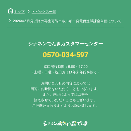
home
トップ
トピックス一覧
2026年5月分以降の再生可能エネルギー発電促進賦課金単価について
シナネンでんきカスタマーセンター
0570-034-597
窓口開設時間：9:00～17:00
（土曜・日曜・祝日および年末年始を除く）
お問い合わせの内容によっては
回答にお時間をいただくこともございます。
また、内容によっては回答を
控えさせていただくこともございます。
ご理解たまわりますようお願い致します。