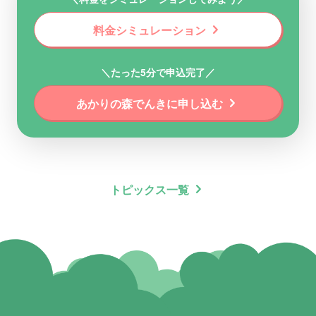
chevron_right
料金シミュレーション
＼たった5分で申込完了／
chevron_right
あかりの森でんきに申し込む
chevron_right
トピックス一覧