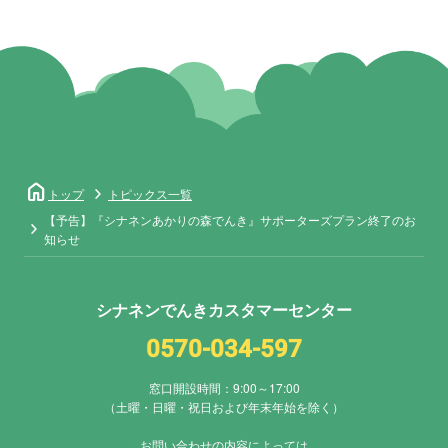
home
トップ
トピックス一覧
【予告】『シナネンあかりの森でんき』サポーターズプラン終了のお
知らせ
シナネンでんきカスタマーセンター
0570-034-597
窓口開設時間：9:00～17:00
（土曜・日曜・祝日および年末年始を除く）
お問い合わせの内容によっては