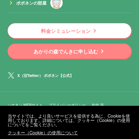
chevron_right
ポポネンの部屋
chevron_right
料金シミュレーション
chevron_right
あかりの森でんきに申し込む
X（旧Twitter） ポポネン【公式】
シナネン WEBサイト
プライバシーポリシー
約款 等
当サイトでは、より良いサービスを提供する為に、Cookieを使
用しております。詳細については、クッキー（Cookie）の使用
についてをご覧ください。
クッキー（Cookie）の使用について
© 2024 SANRIO CO., LTD. APPROVAL NO. L640409
Copyright © SINANEN CO., LTD. All rights reserved.