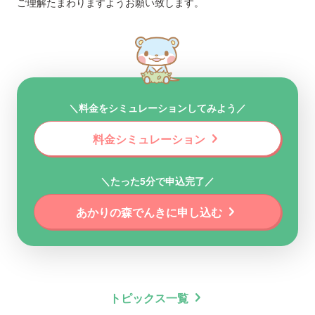
ご理解たまわりますようお願い致します。
＼料金をシミュレーションしてみよう／
chevron_right
料金シミュレーション
＼たった5分で申込完了／
chevron_right
あかりの森でんきに申し込む
chevron_right
トピックス一覧