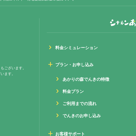
chevron_right
料金シミュレーション
add
プラン・お申し込み
ともございます。
ざいます。
chevron_right
あかりの森でんきの特徴
chevron_right
料⾦プラン
chevron_right
ご利用までの流れ
chevron_right
でんきのお申し込み
add
お客様サポート