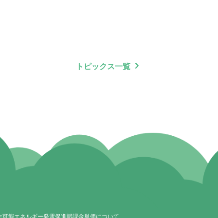
chevron_right
トピックス一覧
再生可能エネルギー発電促進賦課金単価について