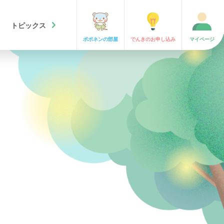
chevron_right
トピックス
ポポネンの
部屋
でんきの
お申し込み
マイ
ページ