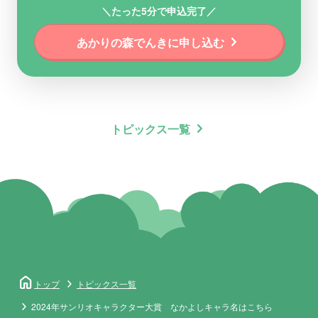
＼たった5分で申込完了／
chevron_right
あかりの森でんきに申し込む
chevron_right
トピックス一覧
home
トップ
トピックス一覧
2024年サンリオキャラクター大賞 なかよしキャラ名はこちら