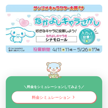
＼料金をシミュレーションしてみよう／
chevron_right
料金シミュレーション