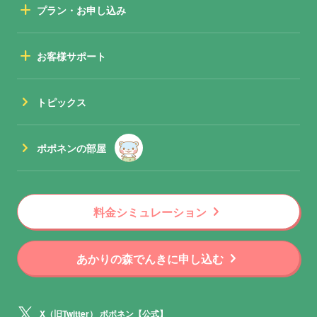
add
プラン・お申し込み
add
お客様サポート
chevron_right
トピックス
chevron_right
ポポネンの部屋
chevron_right
料金シミュレーション
chevron_right
あかりの森でんきに申し込む
X（旧Twitter） ポポネン【公式】