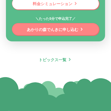
chevron_right
料金シミュレーション
＼たった5分で申込完了／
chevron_right
あかりの森でんきに申し込む
chevron_right
トピックス一覧