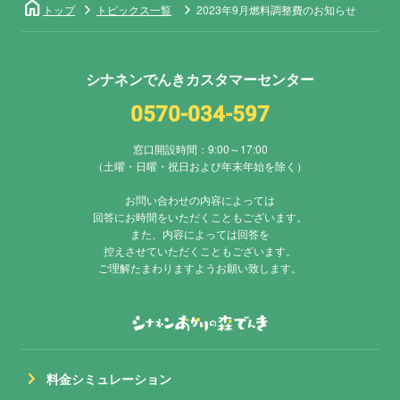
home
トップ
トピックス一覧
2023年9月燃料調整費のお知らせ
シナネンでんきカスタマーセンター
0570-034-597
窓口開設時間：9:00～17:00
（土曜・日曜・祝日および年末年始を除く）
お問い合わせの内容によっては
回答にお時間をいただくこともございます。
また、内容によっては回答を
控えさせていただくこともございます。
ご理解たまわりますようお願い致します。
chevron_right
料金シミュレーション