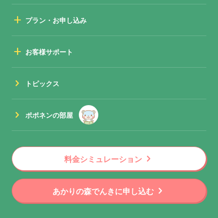
add
プラン・お申し込み
add
お客様サポート
chevron_right
トピックス
chevron_right
ポポネンの部屋
chevron_right
料金シミュレーション
chevron_right
あかりの森でんきに申し込む