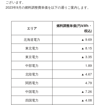
ございます。
2023年9月の燃料調整費単価を以下の通りご案内します。
燃料調整単価(円/kWh・
エリア
税込)
北海道電力
▲ 9.69
東北電力
▲ 8.15
東京電力
▲ 3.35
中部電力
1.89
北陸電力
▲ 4.67
関西電力
4.79
中国電力
▲ 7.26
四国電力
▲ 4.08