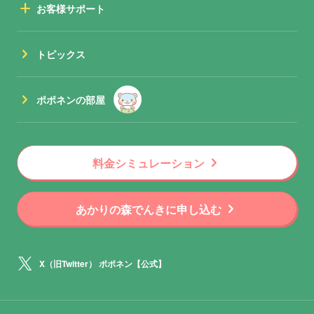
add
お客様サポート
chevron_right
トピックス
chevron_right
ポポネンの部屋
chevron_right
料金シミュレーション
chevron_right
あかりの森でんきに申し込む
X（旧Twitter） ポポネン【公式】