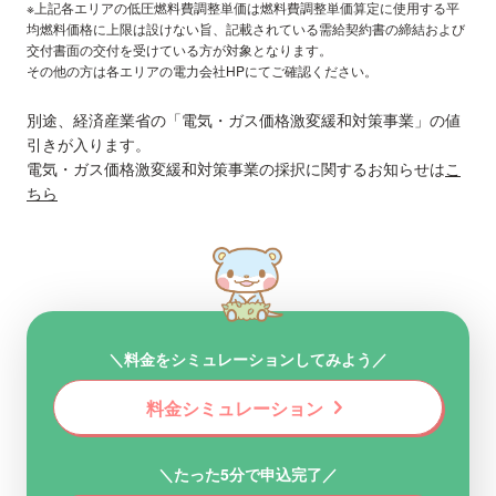
※上記各エリアの低圧燃料費調整単価は燃料費調整単価算定に使用する平
均燃料価格に上限は設けない旨、記載されている需給契約書の締結および
交付書面の交付を受けている方が対象となります。
その他の方は各エリアの電力会社HPにてご確認ください。
別途、経済産業省の「電気・ガス価格激変緩和対策事業」の値
引きが入ります。
電気・ガス価格激変緩和対策事業の採択に関するお知らせは
こ
ちら
＼料金をシミュレーションしてみよう／
chevron_right
料金シミュレーション
＼たった5分で申込完了／