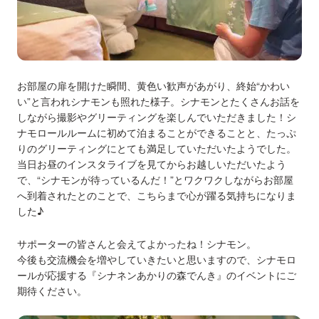
お部屋の扉を開けた瞬間、黄色い歓声があがり、終始“かわい
い”と言われシナモンも照れた様子。シナモンとたくさんお話を
しながら撮影やグリーティングを楽しんでいただきました！シ
ナモロールルームに初めて泊まることができることと、たっぷ
りのグリーティングにとても満足していただいたようでした。
当日お昼のインスタライブを見てからお越しいただいたよう
で、“シナモンが待っているんだ！”とワクワクしながらお部屋
へ到着されたとのことで、こちらまで心が躍る気持ちになりま
した♪
サポーターの皆さんと会えてよかったね！シナモン。
今後も交流機会を増やしていきたいと思いますので、シナモロ
ールが応援する『シナネンあかりの森でんき』のイベントにご
期待ください。